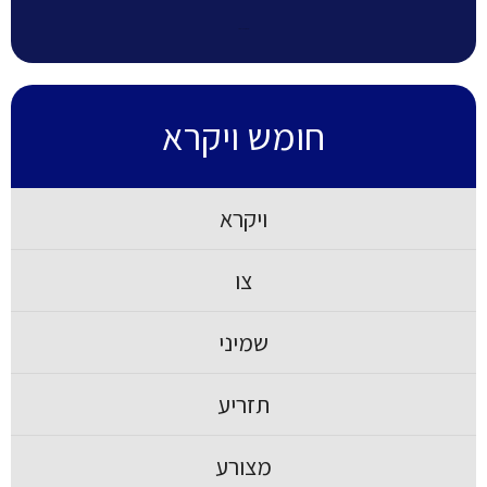
סוף חומש בראשית
חומש ויקרא
ויקרא
צו
שמיני
תזריע
מצורע