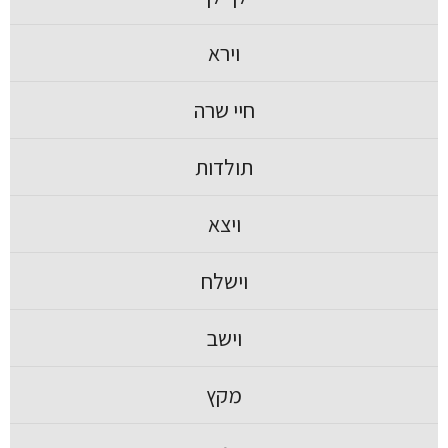
וירא
חיי שרה
תולדות
ויצא
וישלח
וישב
מקץ