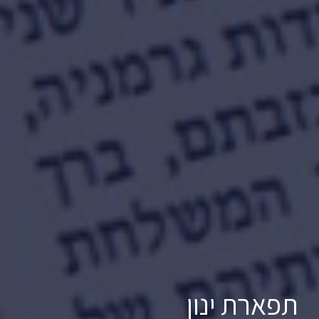
תפארת ינון