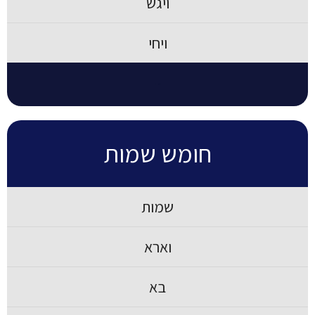
ויגש
ויחי
סוף חומש בראשית
חומש שמות
שמות
וארא
בא