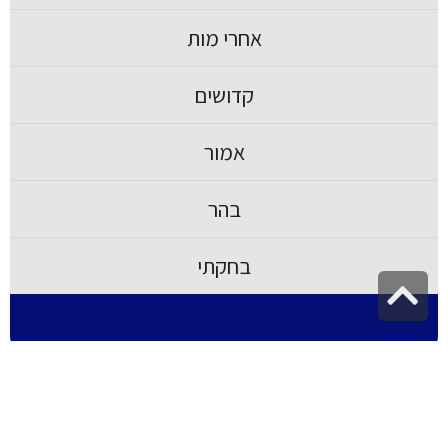
אחרי מות
קדושים
אמור
בהר
בחקתי
גלילה
לראש
סוף חומש בראשית
העמוד